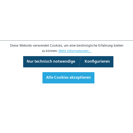
Diese Website verwendet Cookies, um eine bestmögliche Erfahrung bieten
zu können.
Mehr Informationen ...
Nur technisch notwendige
Konfigurieren
3D-Ansicht
Augmented Reality
Video
Vollbild
Alle Cookies akzeptieren
90,00 €*
107,10 € inkl. Mwst.
*Preise exkl. MwSt. zzgl. Versandkosten