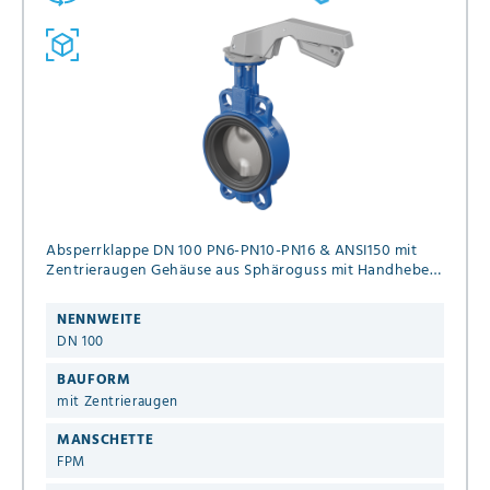
Absperrklappe DN 100 PN6-PN10-PN16 & ANSI150 mit
Zentrieraugen Gehäuse aus Sphäroguss mit Handhebel
grau Manschette aus FPM
NENNWEITE
DN 100
BAUFORM
mit Zentrieraugen
MANSCHETTE
FPM