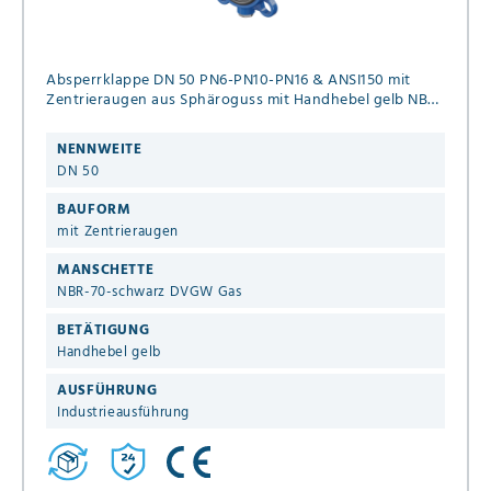
Absperrklappe DN 50 PN6-PN10-PN16 & ANSI150 mit
Zentrieraugen aus Sphäroguss mit Handhebel gelb NBR-
70-schwarz DVGW Gas
NENNWEITE
DN 50
BAUFORM
mit Zentrieraugen
MANSCHETTE
NBR-70-schwarz DVGW Gas
BETÄTIGUNG
Handhebel gelb
AUSFÜHRUNG
Industrieausführung