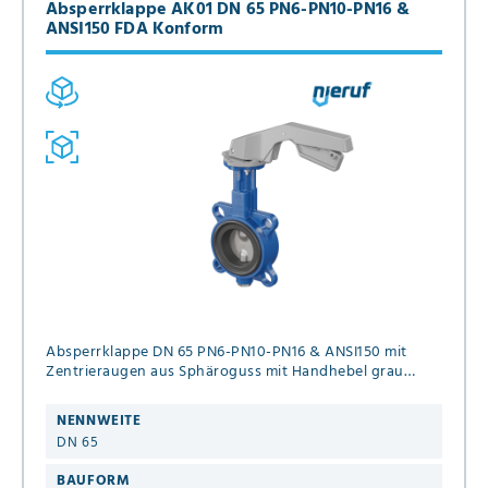
Absperrklappe AK01 DN 65 PN6-PN10-PN16 &
ANSI150 FDA Konform
Absperrklappe DN 65 PN6-PN10-PN16 & ANSI150 mit
Zentrieraugen aus Sphäroguss mit Handhebel grau
EPDM Hochtemperatur & FDA
NENNWEITE
DN 65
BAUFORM