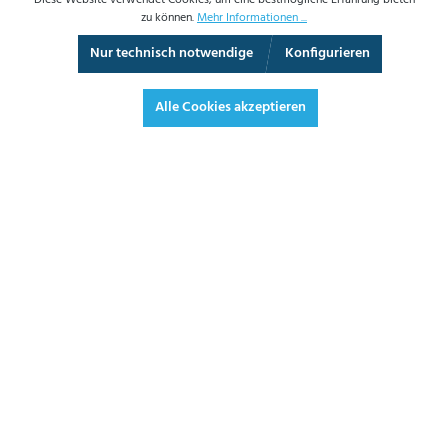
Diese Website verwendet Cookies, um eine bestmögliche Erfahrung bieten
zu können.
Mehr Informationen ...
Nur technisch notwendige
Konfigurieren
3D-Ansicht
Augmented Reality
Video
Vollbild
Alle Cookies akzeptieren
218,20 €*
259,66 € inkl. Mwst.
*Preise exkl. MwSt. zzgl. Versandkosten
JETZT BESTELLEN
DATENBLATT
ANGEBOT ANFORDERN