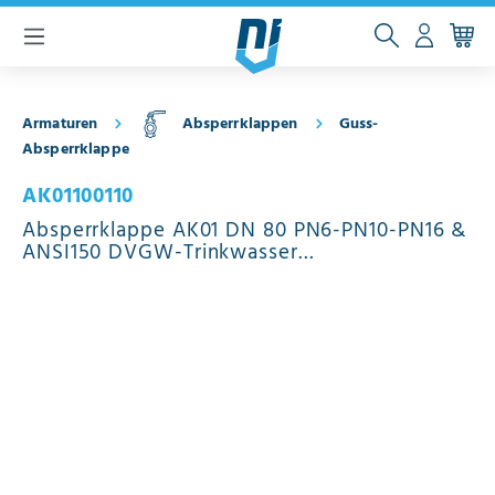
inhalt springen
Armaturen
Absperrklappen
Guss-
Absperrklappe
AK01100110
Absperrklappe AK01 DN 80 PN6-PN10-PN16 &
ANSI150 DVGW-Trinkwasser
Schneckenradgetriebe