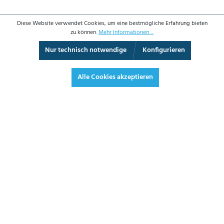
Diese Website verwendet Cookies, um eine bestmögliche Erfahrung bieten
zu können.
Mehr Informationen ...
Nur technisch notwendige
Konfigurieren
3D-Ansicht
Augmented Reality
Video
Vollbild
Alle Cookies akzeptieren
195,70 €*
232,88 € inkl. Mwst.
*Preise exkl. MwSt. zzgl. Versandkosten
JETZT BESTELLEN
DATENBLATT