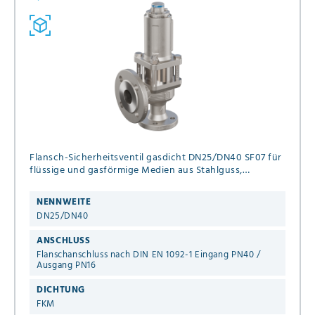
Flansch-Sicherheitsventil gasdicht DN25/DN40 SF07 für
flüssige und gasförmige Medien aus Stahlguss,
Dichtung FKM Einstelldruck 0,3 - 40,0 bar ohne
Anlüftung mit Faltenbalg
NENNWEITE
DN25/DN40
ANSCHLUSS
Flanschanschluss nach DIN EN 1092-1 Eingang PN40 /
Ausgang PN16
DICHTUNG
FKM