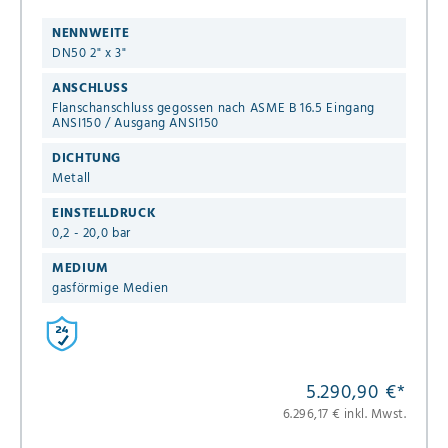
Metall Einstelldruck 0,2 - 20,0 bar Flansch ANSI 150 ohne
Anlüftung
NENNWEITE
DN50 2" x 3"
ANSCHLUSS
Flanschanschluss gegossen nach ASME B 16.5 Eingang
ANSI150 / Ausgang ANSI150
DICHTUNG
Metall
EINSTELLDRUCK
0,2 - 20,0 bar
MEDIUM
gasförmige Medien
5.290,90 €
*
6.296,17 € inkl. Mwst.