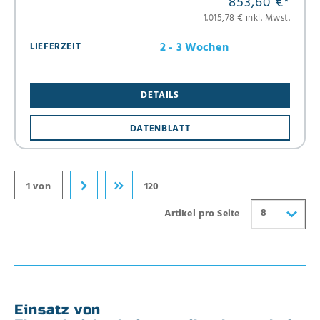
853,60 €
*
1.015,78 € inkl. Mwst.
2 - 3 Wochen
LIEFERZEIT
8
DETAILS
16
24
DATENBLATT
32
40
1 von
120
8
Artikel pro Seite
Einsatz von