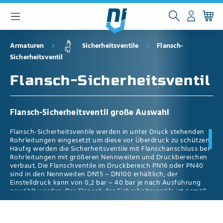
inhalt springen
Armaturen
Sicherheitsventile
Flansch-
Sicherheitsventil
Flansch-Sicherheitsventil
Flansch-Sicherheitsventil große Auswahl
Flansch-Sicherheitsventile werden in unter Druck stehenden
Rohrleitungen eingesetzt um diese vor Überdruck zu schützen.
Häufig werden die Sicherheitsventile mit Flanschanschluss bei
Rohrleitungen mit größeren Nennweiten und Druckbereichen
verbaut. Die Flanschventile im Druckbereich PN16 oder PN40
sind in den Nennweiten DN15 – DN100 erhältlich, der
Einstelldruck kann von 0,2 bar – 40 bar je nach Ausführung
gewählt werden. Der Flansch der Sicherheitsventile ist gemäß
DIN EN 1092-1 oder DIN EN 1092-2 gefertigt. Die Dicketoleranz
richtet sich nach DIN 2533 oder DIN 2545 und die Dichtflächen
nach DIN 2526 Form C. Als Dichtung kann für die Flansch-