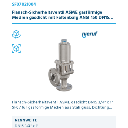
SF07021004
Flansch-Sicherheitsventil ASME gasförmige
Medien gasdicht mit Faltenbalg ANSI 150 DN15
3/4" x 1" SF07, Stahlguss, Metall, ohne Anlüftung
Flansch-Sicherheitsventil ASME gasdicht DN15 3/4" x 1"
SF07 für gasförmige Medien aus Stahlguss, Dichtung
Metall Einstelldruck 1,0 - 20,0 bar Flansch ANSI 150 ohne
Anlüftung mit Faltenbalg
NENNWEITE
DN15 3/4" x 1"