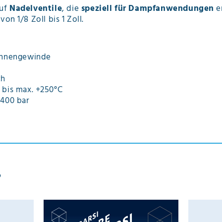
Ruf
Nadelventile
, die
speziell für Dampfanwendungen
e
von 1/8 Zoll bis 1 Zoll.
Innengewinde
ch
 bis max. +250°C
-400 bar
?