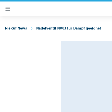
inhalt springen
NieRuf News
Nadelventil NV03 für Dampf geeignet