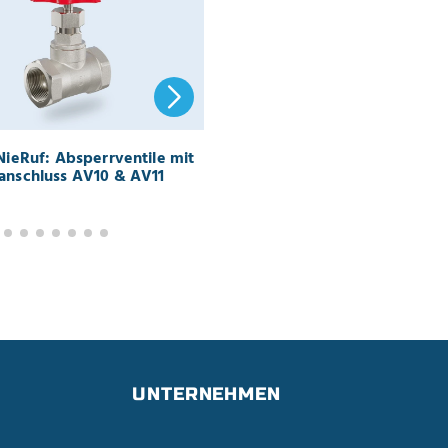
NieRuf: Absperrventile mit
Kleine Einstelldrücke - große
nschluss AV10 & AV11
Problemlösung: mbar-
Überströmventile UV17/UV18
UNTERNEHMEN