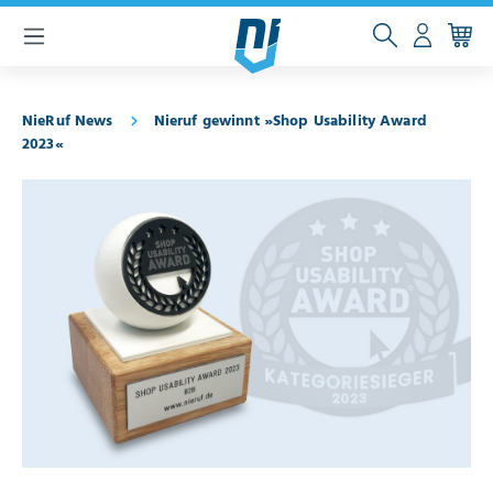
inhalt springen
NieRuf News
Nieruf gewinnt »Shop Usability Award
2023«