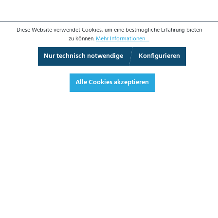
Diese Website verwendet Cookies, um eine bestmögliche Erfahrung bieten
zu können.
Mehr Informationen ...
Nur technisch notwendige
Konfigurieren
3D-Ansicht
Augmented Reality
Vollbild
Alle Cookies akzeptieren
2.561,60 €*
3.048,30 € inkl. Mwst.
*Preise exkl. MwSt. zzgl. Versandkosten
JETZT BESTELLEN
DATENBLATT