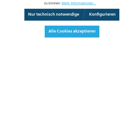
zu können.
Mehr Informationen ...
Nur technisch notwendige
Konfigurieren
3D-Ansicht
Augmented Reality
Video
Vollbild
Alle Cookies akzeptieren
1.021,30 €*
1.215,35 € inkl. Mwst.
*Preise exkl. MwSt. zzgl. Versandkosten
JETZT BESTELLEN
DATENBLATT
ANGEBOT ANFORDERN