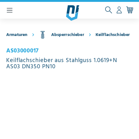
inhalt springen
Armaturen
Absperrschieber
Keilflachschieber
AS03000017
Keilflachschieber aus Stahlguss 1.0619+N
AS03 DN350 PN10