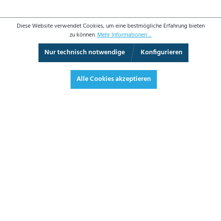
Diese Website verwendet Cookies, um eine bestmögliche Erfahrung bieten
zu können.
Mehr Informationen ...
Nur technisch notwendige
Konfigurieren
3D-Ansicht
Augmented Reality
Video
Vollbild
Alle Cookies akzeptieren
1.216,30 €*
1.447,40 € inkl. Mwst.
*Preise exkl. MwSt. zzgl. Versandkosten
JETZT BESTELLEN
DATENBLATT