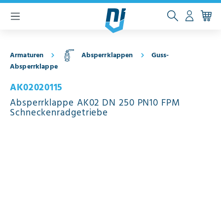
inhalt springen
Armaturen
Absperrklappen
Guss-
Absperrklappe
AK02020115
Absperrklappe AK02 DN 250 PN10 FPM
Schneckenradgetriebe