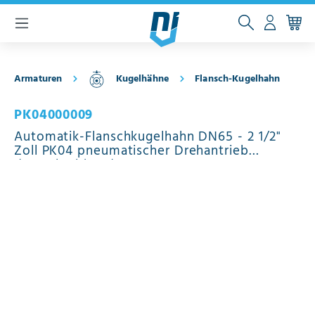
inhalt springen
Armaturen
Kugelhähne
Flansch-Kugelhahn
PK04000009
Automatik-Flanschkugelhahn DN65 - 2 1/2"
Zoll PK04 pneumatischer Drehantrieb
doppeltwirkend