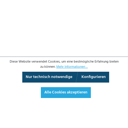
Diese Website verwendet Cookies, um eine bestmögliche Erfahrung bieten
zu können.
Mehr Informationen ...
Nur technisch notwendige
Konfigurieren
3D-Ansicht
Augmented Reality
Vollbild
Alle Cookies akzeptieren
424,50 €*
505,16 € inkl. Mwst.