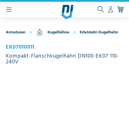
inhalt springen
Armaturen
Kugelhähne
Edelstahl-Kugelhahn
EK07010011
Kompakt-Flanschkugelhahn DN100 EK07 110-
240V