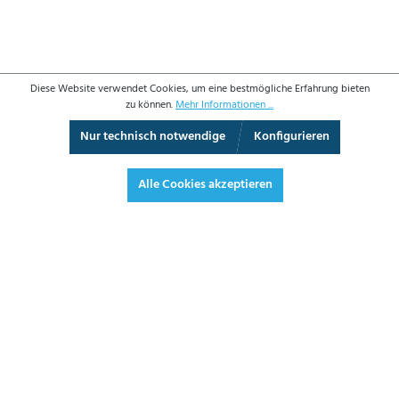
Diese Website verwendet Cookies, um eine bestmögliche Erfahrung bieten
zu können.
Mehr Informationen ...
Nur technisch notwendige
Konfigurieren
3D-Ansicht
Augmented Reality
Vollbild
Alle Cookies akzeptieren
217,70 €*
259,06 € inkl. Mwst.
*Preise exkl. MwSt. zzgl. Versandkosten
JETZT BESTELLEN